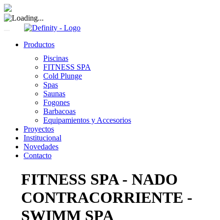
Toggle
navigation
Productos
Piscinas
FITNESS SPA
Cold Plunge
Spas
Saunas
Fogones
Barbacoas
Equipamientos y Accesorios
Proyectos
Institucional
Novedades
Contacto
FITNESS SPA - NADO
CONTRACORRIENTE -
SWIMM SPA